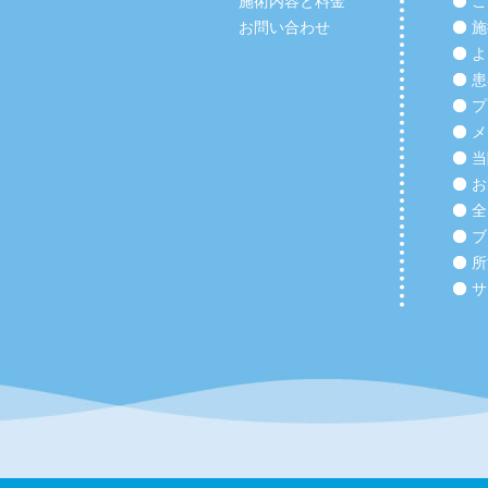
施術内容と料金
こ
お問い合わせ
施
よ
患
プ
メ
当
お
全
ブ
所
サ