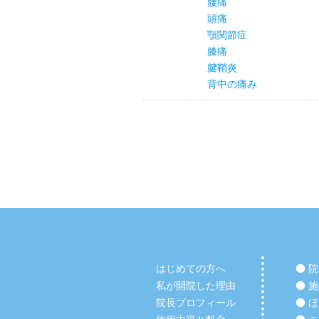
腰痛
頭痛
顎関節症
膝痛
腱鞘炎
背中の痛み
はじめての方へ
院
私が開院した理由
施
院長プロフィール
ほ