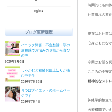
時間的にも肉
仕事環境の変
ブログ更新履歴
現在はお仕事
心身ともにな
パニック障害・不定愁訴・顎の
違和感でお悩みのＳ様から喜び
の声
2026年8月6日
今回はお話を
しゃがむと右膝お皿上辺りが痛
こころの不安
む中学生
精神的なスト
2026年7月25日
耳つぼダイエットのホームペー
ジです
神経学的検査
2026年7月4日
医療機関でい