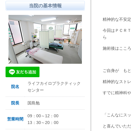
当院の基本情報
精神的な不安
今回はＰＣＲ
ら
施術後はここ
ご自身が も
精神的なスト
ライフカイロプラクティック
院名
センター
すでに精神科
院長
国島勉
「こんなにス
09：00～12：00
営業時間
13：30～20：00
と喜んでいた