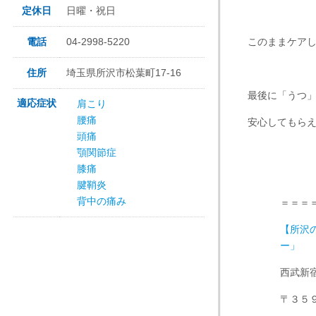
定休日
日曜・祝日
電話
04-2998-5220
このままケア
住所
埼玉県所沢市松葉町17-16
最後に「うつ
適応症状
肩こり
腰痛
安心してもら
頭痛
顎関節症
膝痛
腱鞘炎
背中の痛み
＝＝＝
【所沢
ー」
西武新宿
〒３５