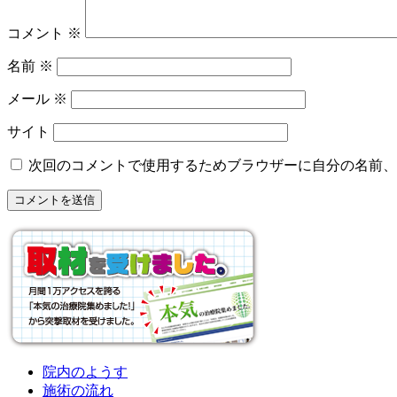
コメント
※
名前
※
メール
※
サイト
次回のコメントで使用するためブラウザーに自分の名前、
院内のようす
施術の流れ