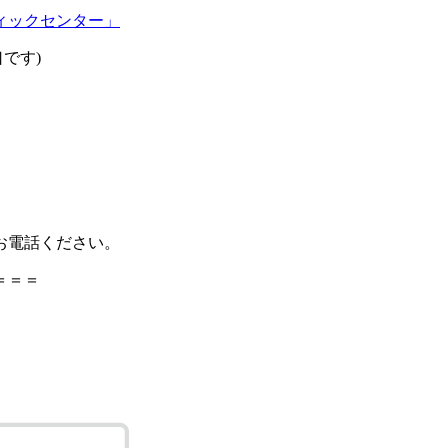
ィックセンター」
です)
お電話ください。
＝＝＝